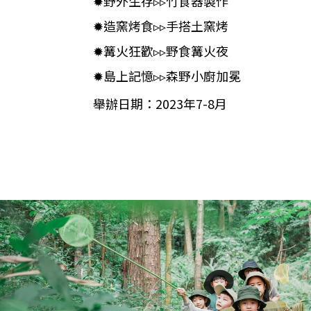
✹野外生存▹▹竹食器製作
✹造窯烤食▹▹手搭土窯烤
✹篝火狂歡▹▹野食篝火夜
✹島上記憶▹▹森野小廚加冕
舉辦日期：2023年7-8月