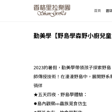
首頁
園
勤美學【野島學森野小廚兒童
2023的暑假，勤美學帶領孩子探索
師傳授技術！在漫漫野島中，展開野系
徜徉
★五天四夜．野島學體驗：ㅤ
✹島內觀察▹▹蟲族覓食仿生